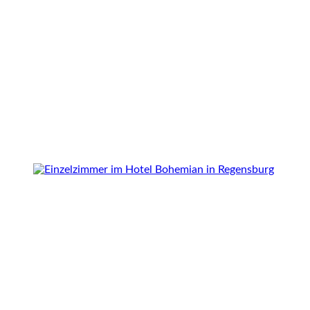
Einzelzimmer
ab € 99
/ Nacht
ZIMMER DETAILS